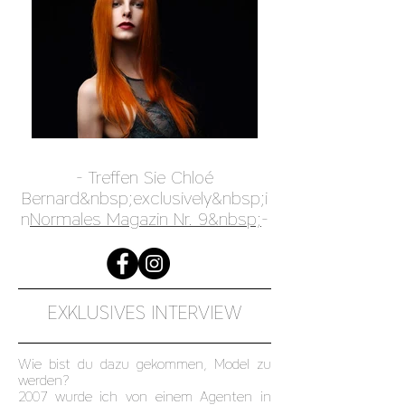
- Treffen Sie Chloé
Bernard&nbsp;exclusively&nbsp;i
n
Normales Magazin Nr. 9&nbsp;
-
EXKLUSIVES INTERVIEW
Wie bist du dazu gekommen, Model zu
werden?
2007 wurde ich von einem Agenten in