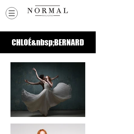
CHLOÉ&nbsp;BERNARD