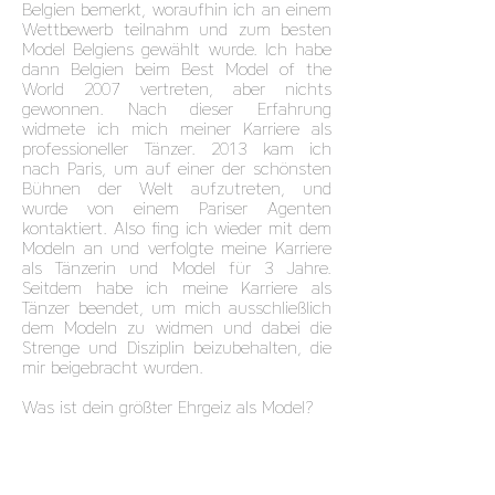
Belgien bemerkt, woraufhin ich an einem
Wettbewerb teilnahm und zum besten
Model Belgiens gewählt wurde. Ich habe
dann Belgien beim Best Model of the
World 2007 vertreten, aber nichts
gewonnen. Nach dieser Erfahrung
widmete ich mich meiner Karriere als
professioneller Tänzer. 2013 kam ich
nach Paris, um auf einer der schönsten
Bühnen der Welt aufzutreten, und
wurde von einem Pariser Agenten
kontaktiert. Also fing ich wieder mit dem
Modeln an und verfolgte meine Karriere
als Tänzerin und Model für 3 Jahre.
Seitdem habe ich meine Karriere als
Tänzer beendet, um mich ausschließlich
dem Modeln zu widmen und dabei die
Strenge und Disziplin beizubehalten, die
mir beigebracht wurden.
Was ist dein größter Ehrgeiz als Model?
Als Model habe ich keine großen
Ambitionen. Ich wünschte nur, ich
könnte immer noch mit dieser
Leidenschaft, die mich antreibt, an