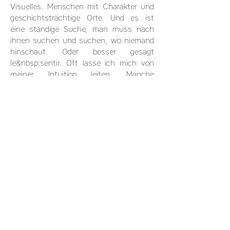
Visuelles. Menschen mit Charakter und
geschichtsträchtige Orte. Und es ist
eine ständige Suche, man muss nach
ihnen suchen und suchen, wo niemand
hinschaut. Oder besser gesagt
le&nbsp;sentir. Oft lasse ich mich von
meiner Intuition leiten. Manche
Gesichter kann man nicht vergessen,
und manche Leute bleiben in meinem
Kopf und ich muss sie öfter sehen.
Schieß das, ich bin interessiert. Lernen
Sie sie kennen, manchmal nur durch das
Auge der Linse, aber meistens wird der
intimste Weg zum besten. Ich habe oft
gehört, dass ich versuche, hässliche
Menschen zu fotografieren, um die
Grenzen der Schönheit zu erweitern. Es
ist nicht wahr. Ich finde alle meine
Modelle absolut schön. Es ist mein
Geschmack, der nicht in diese Grenzen