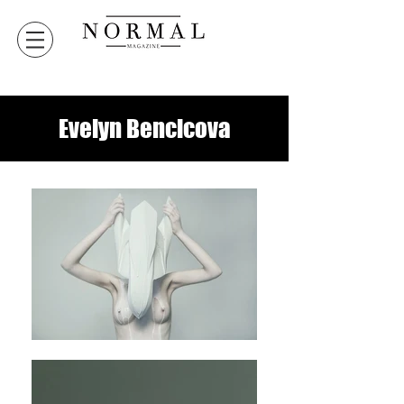
Evelyn Bencicova