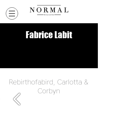
Fabrice Labit
VERSION DIGITALE
VERSION DIGITALE
Rebirthofabird, Carlotta &
Corbyn