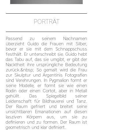
PORTRÄT
Passend zu seinem Nachnamen
überzieht Guido die Frauen mit Silber,
bevor er sie mit dem Schnappschuss
festhält. Er unterschreibt sie. Guido hebt
das Tabu auf, das sie umgibt, er gibt der
Nacktheit ihre ursprüngliche Bedeutung
zurück.&nbsp; So gemalt wird die Frau
zur Skulptur und Argentinis Fotografien
sind Verehrungen. In Pygmalion formt er
seine Modelle, er formt sie wie einen
Rodin oder einen Cortot, aber in Metall
gehüllt. Das Spiegelbild seiner
Leidenschaft für Bildhauerei und Tanz.
Der Raum gefriert und breitet seine
unsichtbaren Emanationen auf diesen
lasziven Körpern aus, um sie zu
definieren und zu formen. Der Raum ist
geometrisch und klar definiert.