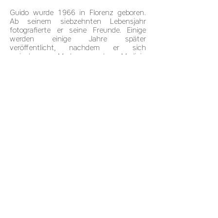
Guido wurde 1966 in Florenz geboren.
Ab seinem siebzehnten Lebensjahr
fotografierte er seine Freunde. Einige
werden einige Jahre später
veröffentlicht, nachdem er sich
zwischen Mode und Medizin
entschieden hat. Entdeckt, arbeitete er
für die Größten: Vogue, Playboy... Es
folgten viele Rundreisen zwischen Italien
und den Vereinigten Staaten, wo Guido
schließlich sesshaft wurde. Seit 1990
lebt er jenseits des Atlantiks in Los
Angeles.
Seine Arbeiten wurden von einigen der
größten Zeitschriften der Welt
veröffentlicht und in den besten
Galerien in Japan, den USA, der Ukraine,
Russland und Europa ausgestellt. 1995
verwendete er in Miami erstmals seine
Technik der Silbermalerei, um den
gesamten weiblichen Körper zu
bedecken. Der Wunsch nach
Abstraktion veranlasste den Künstler,
den Körper seiner Modelle mit einem