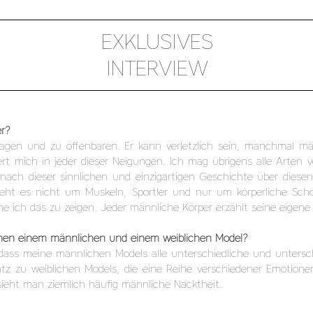
EXKLUSIVES
INTERVIEW
er?
sagen und zu offenbaren. Er kann verletzlich sein, manchmal 
ert mich in jeder dieser Neigungen. Ich mag übrigens alle Arte
nach dieser sinnlichen und einzigartigen Geschichte über diesen
ht es nicht um Muskeln, Sportler und nur um körperliche Schön
che ich das zu zeigen. Jeder männliche Körper erzählt seine eigene
schen einem männlichen und einem weiblichen Model?
, dass meine männlichen Models alle unterschiedliche und untersc
atz zu weiblichen Models, die eine Reihe verschiedener Emotione
 sieht man ziemlich häufig männliche Nacktheit.