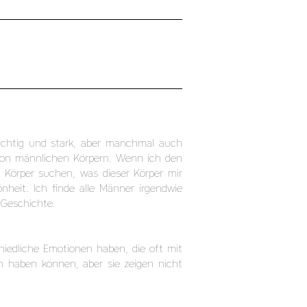
mächtig und stark, aber manchmal auch
n von männlichen Körpern. Wenn ich den
 Körper suchen, was dieser Körper mir
heit. Ich finde alle Männer irgendwie
 Geschichte.
hiedliche Emotionen haben, die oft mit
n haben können, aber sie zeigen nicht