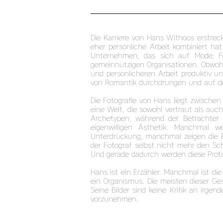
Die Karriere von Hans Withoos erstreck
eher persönliche Arbeit kombiniert h
Unternehmen, das sich auf Mode, Fo
gemeinnützigen Organisationen. Obwohl 
und persönlicheren Arbeit produktiv un
von Romantik durchdrungen und auf de
Die Fotografie von Hans liegt zwischen
eine Welt, die sowohl vertraut als au
Archetypen, während der Betrachter v
eigenwilligen Ästhetik. Manchmal 
Unterdrückung, manchmal zeigen die Bi
der Fotograf selbst nicht mehr den Sc
Und gerade dadurch werden diese Protag
Hans ist ein Erzähler. Manchmal ist die
ein Organismus. Die meisten dieser Ge
Seine Bilder sind keine Kritik an irge
vorzunehmen.