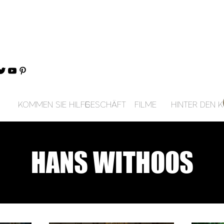
KOMMEN SIE HILFE
GESCHÄFT
FILME
HINTER DEN K
HANS WITHOOS