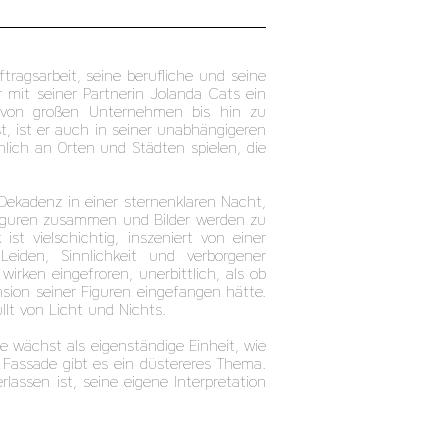
tragsarbeit, seine berufliche und seine
mit seiner Partnerin Jolanda Cats ein
n von großen Unternehmen bis hin zu
t, ist er auch in seiner unabhängigeren
hlich an Orten und Städten spielen, die
 Dekadenz in einer sternenklaren Nacht,
 Figuren zusammen und Bilder werden zu
t vielschichtig, inszeniert von einer
iden, Sinnlichkeit und verborgener
rken eingefroren, unerbittlich, als ob
sion seiner Figuren eingefangen hätte.
llt von Licht und Nichts.
ie wächst als eigenständige Einheit, wie
 Fassade gibt es ein düstereres Thema.
lassen ist, seine eigene Interpretation