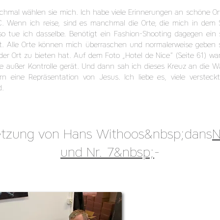
hmal wählen sie mich. Ich habe viele Erinnerungen an schöne Ort
C. Wenn ich reise, sind es manchmal die Orte, die mich in dem S
so tue ich dasselbe. Benötigt ein Fashion-Shooting dagegen ein
. Alle Orte können mich überraschen und normalerweise geben si
er Ort zu bieten hat. Auf dem Foto „Hotel de Nice“ (Seite 61) war d
e außer Kontrolle gerät. Und dann sah ich dieses Kreuz an die W
n eine Repräsentation von Jesus. Ich liebe es, viele versteck
d.
tsetzung von Hans Withoos&nbsp;dans
N
und Nr. 7&nbsp;
-