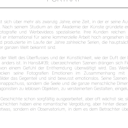
t sich über mehr als zwanzig Jahre, eine Zeit, in der er seine Auf
at. Nach seinem Studium an der Akademie der Künste gründete er 
tografie und Werbevideos spezialisierte. Ihre Kunden reiche
er international für seine kommerzielle Arbeit hoch angesehen is
d produzierte im Laufe der Jahre zahlreiche Serien, die hauptsäc
r ganzen Welt bekannt sind.
 der Welt des Überflusses und der Künstlichkeit, wie der Duft der
ch anders ist. In Hans&#39; überzeichneten Szenen drängen sich
on einem Gefühl der Entfremdung überwältigt wird. Das Werk is
wecken seine Fotografien Emotionen im Zusammenhang mit Le
lder das Gegenteil und sind bewusst emotionslos. Seine Szenen wi
hnappschuss, sondern die Seele und die ganze menschliche Dimen
onisten zu leblosen Objekten, zu versteinerten Gestalten, eingelu
 Geschichte schon sorgfältig ausgearbeitet, aber oft wächst sie, s
schichten haben eine romantische Vergoldung, aber hinter dieser
ndetwas, sondern ein Observatorium, in dem es dem Betrachter über