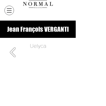
Jean François VERGANTI
Uelyca