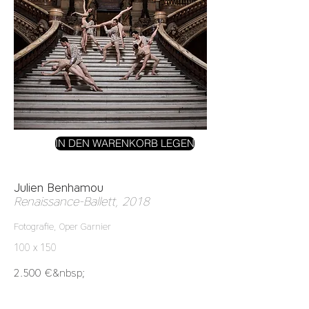
IN DEN WARENKORB LEGEN
Julien Benhamou
Renaissance-Ballett, 2018
Fotografie, Oper Garnier
100 x 150
2.500 €&nbsp;