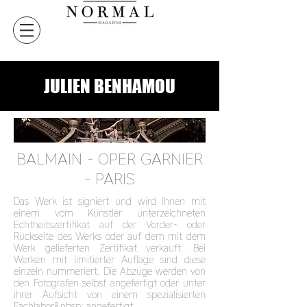
JULIEN BENHAMOU
BALMAIN - OPER GARNIER
- PARIS
Das Werk ist signiert und wird Ihnen mit
einem vom Künstler unterzeichneten
Echtheitszertifikat auf der Vorder- oder
Rückseite des Werks oder auf dem mit dem
Werk gelieferten Zertifikat verkauft. Bei
Werken mit limitierter Auflage sind diese
einzeln nummeriert. Die Abzüge werden von
den Fotografen selbst angefertigt oder unter
ihrer Aufsicht von einem spezialisierten
Fachlabor&nbsp; angefertigt.