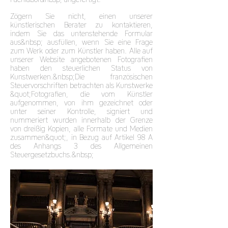
Zögern Sie nicht, einen unserer
künstlerischen Berater zu kontaktieren,
indem Sie das untenstehende Formular
aus&nbsp; ausfüllen, wenn Sie eine Frage
zum Werk oder zum Künstler haben. Alle auf
unserer Website angebotenen Fotografien
haben den steuerlichen Status von
Kunstwerken.&nbsp;Die französischen
Steuervorschriften betrachten als Kunstwerke
&quot;Fotografien, die vom Künstler
aufgenommen, von ihm gezeichnet oder
unter seiner Kontrolle, signiert und
nummeriert wurden innerhalb der Grenze
von dreißig Kopien, alle Formate und Medien
zusammen&quot;, in Bezug auf Artikel 98 A
des Anhangs 3 des Allgemeinen
Steuergesetzbuchs.&nbsp;