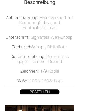
Beschreibung
Authentifizierung
: Werk verkauft mit
Rechnung&nbsp;und
Echtheitszertifikat
Unterschrift
: Signiertes Werk&nbsp;
Technisch
&nbsp;: Digitalfoto
Die Unterstützung
: Kunstdruck
gegen Leim auf Dibond
Zeichnen
: 1/9 Kopie
Maße
: 100 x 150&nbsp;
BESTELLEN