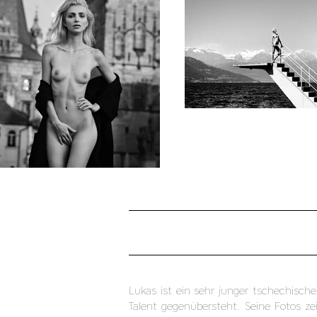
Lukas ist ein sehr junger tschechisch
Talent gegenübersteht. Seine Fotos ze