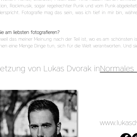
ction, Rockmusik, sogar regelrechter Punk und vom Punk abgeleit
rspricht. Fotografie mag das sein, was ich tief in mir bin, wäh
Sie am liebsten fotografieren?
 weil das meiner Meinung nach der Teil ist, wo es am schönsten i
önnen eine Menge Dinge tun, sich für die Welt verantworten. Und s
tsetzung von Lukas Dvorak in
Normales 
www.lukasd