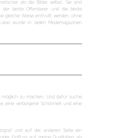
scher als die Bilder selbst. Sie sind
r der beste Offenbarer und die beste
die gleiche Weise enthüllt werden, ohne
 Lukas wurde in vielen Modemagazinen
 wie möglich zu machen. Und dafür suche
te, eine verborgene Schönheit und eine
tograf und auf der anderen Seite ein
 oder Einfluss auf meine Qualitäten als