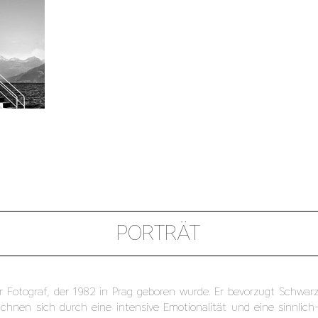
PORTRÄT
er Fotograf, der 1982 in Prag geboren wurde. Er bevorzugt Schw
ichnen sich durch eine intensive Emotionalität und eine sinnlich