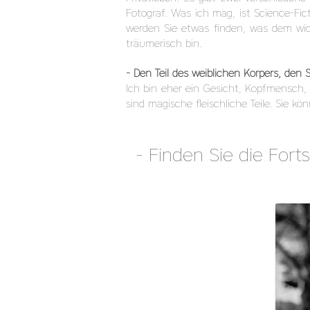
Fotograf. Was ich mag, ist Science-Fi
werden Sie etwas finden, was dem wide
träumerisch bin.
- Den Teil des weiblichen Körpers, den 
Ich bin eher ein Gesicht, Kopfmensch,
sind magische fleischliche Teile. Sie k
- Finden Sie die For