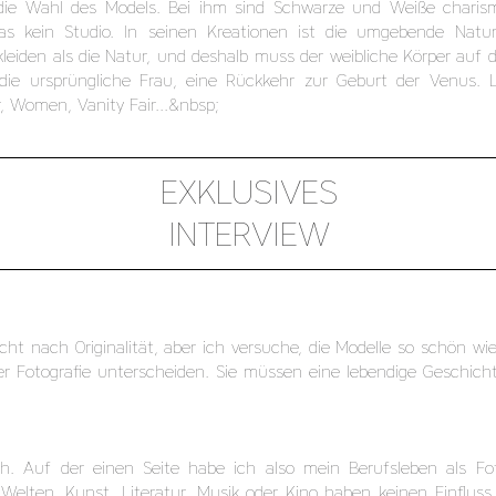
die Wahl des Models. Bei ihm sind Schwarze und Weiße charismati
kas kein Studio. In seinen Kreationen ist die umgebende Natu
kleiden als die Natur, und deshalb muss der weibliche Körper auf 
f die ursprüngliche Frau, eine Rückkehr zur Geburt der Venus.
r, Women, Vanity Fair...&nbsp;
EXKLUSIVES
INTERVIEW
nicht nach Originalität, aber ich versuche, die Modelle so schön
der Fotografie unterscheiden. Sie müssen eine lebendige Geschich
ch. Auf der einen Seite habe ich also mein Berufsleben als Fo
 Welten. Kunst, Literatur, Musik oder Kino haben keinen Einfluss