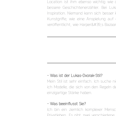
Location ist ihm ebenso wichtig wie 
bessere Geschichtenerzähler. Bei Lu
Inspiration. Niemand kann sich besser 
Kunstgriffe, wie eine Anspielung au
veröffentlicht, wie Harper&#39;s Bazaa
- Was ist der Lukas-Dvorak-Stil?
Mein Stil ist sehr einfach. Ich suche 
ich Modelle, die sich von den Regeln 
einzigartige Stärke haben.
- Was beeinflusst Sie?
Ich bin ein ziemlich komplexer Mens
Privatleben. Es gibt zwei verschiedene