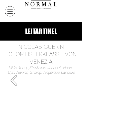
LEITARTIKEL
NICOLAS GUERIN
FOTOMEISTERKLASSE VON
VENEZIA
MUA,&nbsp;Stephanie Jacquet, Haare,
Cyril Nanino, Styling, Angélique Lancelle