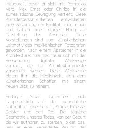
inaugural), bevor er sich mit Remedios
Varo, Max Ernst oder Chirico in die
surrealistische Bewegung vertieft. Diese
Künstlerpersönlichkeiten entwickelten
eine Verzerrung der Realität, Imagination
und hatten einen starken Hang zur
Darstellung des Absurden. Diese
Vorstellungen sind zum künstlerischen
Leitmotiv des mexikanischen Fotografen
geworden. Nach einem Abstecher in die
Architekturschule machte er sich mit der
Verwendung digitaler Werkzeuge
vertraut, die für Architekturprojekte
verwendet werden. Diese Werkzeuge
bieten ihm die Möglichkeit, sich dem
künstlerischen Schaffen mit einem
neuen Blick zu nähern.
Fudarylis Arbeit konzentriert sich
hauptsächlich auf die menschliche
Natur, ihre Leidenschaft, Stärke, Exzesse,
Geister und den Tod. Die tägliche
Geometrie unseres Todes, von der Geburt
bis wir aufhören zu sterben, bildet das,
was er eine „veränderte Realität der