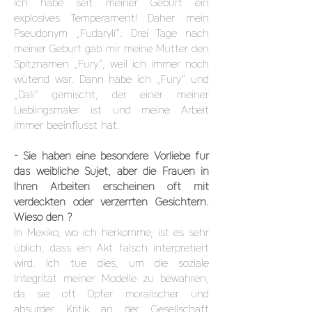
Ich habe seit meiner Geburt ein
explosives Temperament! Daher mein
Pseudonym „Fudarylí“. Drei Tage nach
meiner Geburt gab mir meine Mutter den
Spitznamen „Fury“, weil ich immer noch
wütend war. Dann habe ich „Fury“ und
„Dali“ gemischt, der einer meiner
Lieblingsmaler ist und meine Arbeit
immer beeinflusst hat.
- Sie haben eine besondere Vorliebe für
das weibliche Sujet, aber die Frauen in
Ihren Arbeiten erscheinen oft mit
verdeckten oder verzerrten Gesichtern.
Wieso den ?
In Mexiko, wo ich herkomme, ist es sehr
üblich, dass ein Akt falsch interpretiert
wird. Ich tue dies, um die soziale
Integrität meiner Modelle zu bewahren,
da sie oft Opfer moralischer und
absurder Kritik an der Gesellschaft