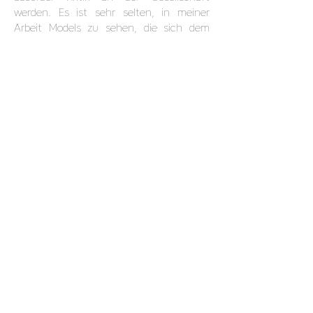
werden. Es ist sehr selten, in meiner
Arbeit Models zu sehen, die sich dem
Modeln verschrieben haben: Ich habe nie
dafür bezahlt, dass sich jemand
auszieht, also frage ich mich immer, ob
ich sein Gesicht verwenden kann, um sie
zu veröffentlichen, ob sie damit
einverstanden sind oder nicht. Aber in
den meisten Fällen interessiert mich das
Gesicht überhaupt nicht, weil ich nicht
da bin, um eine Person, insbesondere das
Model, darzustellen. Mein Ansatz ist es,
diese Person zu einem Konzept, einer
Entität zu machen, also ist es
vorzuziehen, dass sie kein bestimmtes
Gesicht hat.
- Was ist Irrationalität, Surrealismus und
wie benutzt man ihn?
Die Konzepte, die ich in meiner Arbeit