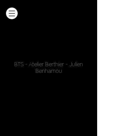
BTS - Atelier Berthier - Julien
Benhamou