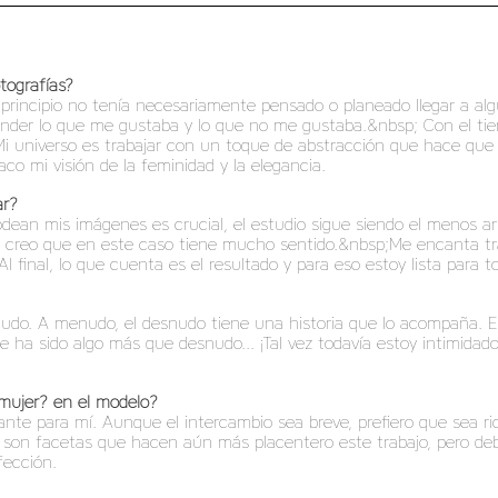
tografías?
 principio no tenía necesariamente pensado o planeado llegar a alg
der lo que me gustaba y lo que no me gustaba.&nbsp; Con el tiemp
i universo es trabajar con un toque de abstracción que hace que la
o mi visión de la feminidad y la elegancia.
ar?
ean mis imágenes es crucial, el estudio sigue siendo el menos arr
creo que en este caso tiene mucho sentido.&nbsp;Me encanta trabaj
l final, lo que cuenta es el resultado y para eso estoy lista para t
nudo. A menudo, el desnudo tiene una historia que lo acompaña. 
 ha sido algo más que desnudo... ¡Tal vez todavía estoy intimidad
mujer? en el modelo?
ante para mí. Aunque el intercambio sea breve, prefiero que sea 
ad son facetas que hacen aún más placentero este trabajo, pero deb
fección.