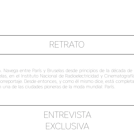
RETRATO
a. Navega entre París y Bruselas desde principios de la década de
selas, en el Instituto Nacional de Radioelectricidad y Cinematogra
otorreportaje. Desde entonces, y como él mismo dice, está comple
n una de las ciudades pioneras de la moda mundial: París.
ENTREVISTA
EXCLUSIVA