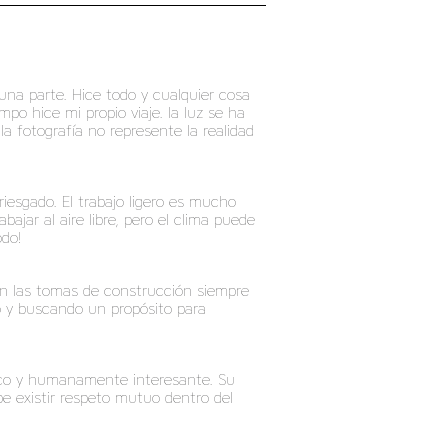
una parte. Hice todo y cualquier cosa
o hice mi propio viaje. la luz se ha
 fotografía no represente la realidad
iesgado. El trabajo ligero es mucho
ar al aire libre, pero el clima puede
odo!
En las tomas de construcción siempre
o y buscando un propósito para
rico y humanamente interesante. Su
e existir respeto mutuo dentro del