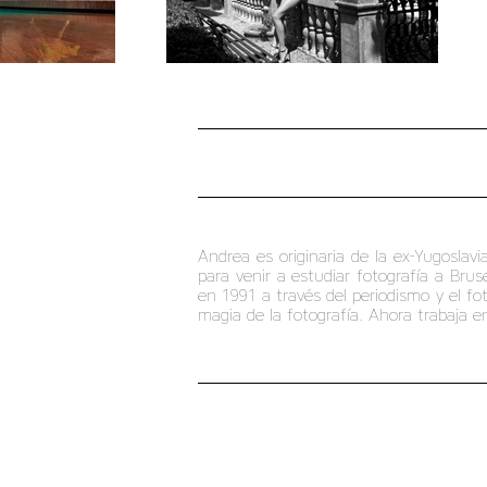
Andrea es originaria de la ex-Yugoslavi
para venir a estudiar fotografía a Bru
en 1991 a través del periodismo y el f
magia de la fotografía. Ahora trabaja e