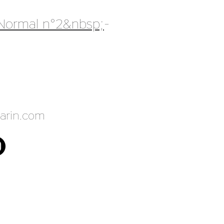
 Normal n°2&nbsp;
-
arin.com