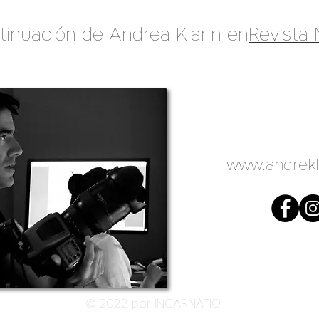
tinuación de Andrea Klarin en
Revista
www.andrekl
© 2022 por INCARNATIO