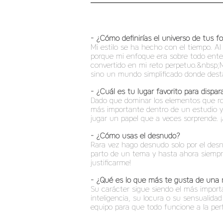
- ¿Cómo definirías el universo de tus fo
Mi estilo se ha hecho con el tiempo. Al
porque mi enfoque era sobre todo enten
convertido en mi reto perpetuo.&nbsp;M
sino un mundo simplificado donde destac
- ¿Cuál es tu lugar favorito para dispar
Dado que dominar los elementos que rod
más importante dentro de un estudio y 
jugar un papel que a veces sorprende. ¡A
- ¿Cómo usas el desnudo?
Rara vez hago desnudo solo por el des
parto de un tema y hasta ahora siempre
justificarme!
- ¿Qué es lo que más te gusta de una 
Su carácter sigue siendo el más import
inteligencia, su locura o su sensualid
equipo para que todo funcione a la per