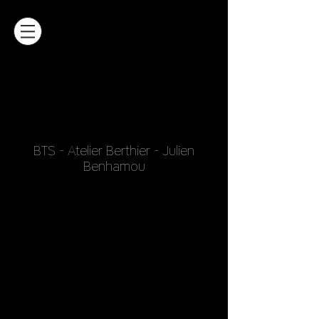
BTS - Atelier Berthier - Julien
Benhamou