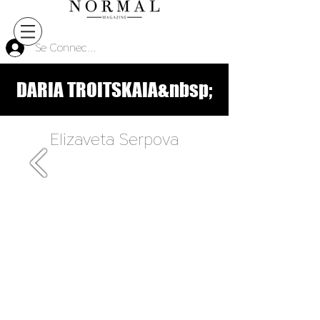
Se Connecter
DARIA TROITSKAIA&nbsp;
Elizaveta Serpova