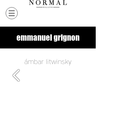
emmanuel grignon
ámbar litwinsky