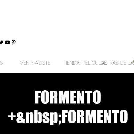
S
VEN Y ASISTE
TIENDA
PELÍCULAS
DETRÁS DE L
FORMENTO
+&nbsp;FORMENTO