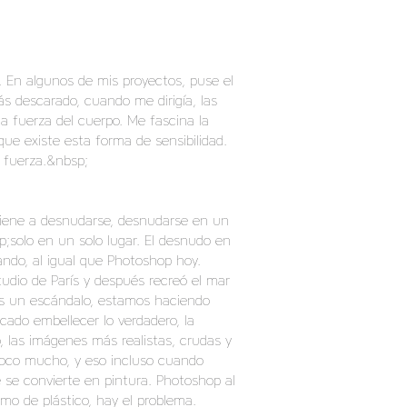
. En algunos de mis proyectos, puse el
s descarado, cuando me dirigía, las
a fuerza del cuerpo. Me fascina la
ue existe esta forma de sensibilidad.
a fuerza.&nbsp;
 viene a desnudarse, desnudarse en un
;solo en un solo lugar. El desnudo en
ando, al igual que Photoshop hoy.
udio de París y después recreó el mar
;es un escándalo, estamos haciendo
cado embellecer lo verdadero, la
o, las imágenes más realistas, crudas y
toco mucho, y eso incluso cuando
 se convierte en pintura. Photoshop al
omo de plástico, hay el problema.