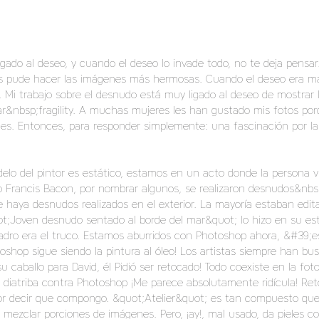
do al deseo, y cuando el deseo lo invade todo, no te deja pensar
sos pude hacer las imágenes más hermosas. Cuando el deseo era má
Mi trabajo sobre el desnudo está muy ligado al deseo de mostrar l
r&nbsp;fragility. A muchas mujeres les han gustado mis fotos porq
iles. Entonces, para responder simplemente: una fascinación por l
modelo del pintor es estático, estamos en un acto donde la persona
o Francis Bacon, por nombrar algunos, se realizaron desnudos&nbsp
ue haya desnudos realizados en el exterior. La mayoría estaban edit
t;Joven desnudo sentado al borde del mar&quot; lo hizo en su est
 cuadro era el truco. Estamos aburridos con Photoshop ahora, &#39
shop sigue siendo la pintura al óleo! Los artistas siempre han bus
 caballo para David, él Pidió ser retocado! Todo coexiste en la fot
 diatriba contra Photoshop ¡Me parece absolutamente ridícula! Re
jor decir que compongo. &quot;Atelier&quot; es tan compuesto que
e mezclar porciones de imágenes. Pero, ¡ay!, mal usado, da pieles c