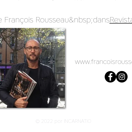
de François Rousseau&nbsp;dans
Revist
www.francoisrous
© 2022 por INCARNATIO