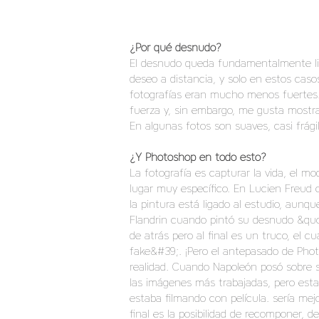
¿Por qué desnudo?
El desnudo queda fundamentalmente liga
deseo a distancia, y solo en estos ca
fotografías eran mucho menos fuertes. 
fuerza y, sin embargo, me gusta mostra
En algunas fotos son suaves, casi frág
¿Y Photoshop en todo esto?
La fotografía es capturar la vida, el 
lugar muy específico. En Lucien Freud 
la pintura está ligado al estudio, aunq
Flandrin cuando pintó su desnudo &quo
de atrás pero al final es un truco, el
fake&#39;. ¡Pero el antepasado de Photo
realidad. Cuando Napoleón posó sobre su
las imágenes más trabajadas, pero esta
estaba filmando con película. sería me
final es la posibilidad de recomponer, d