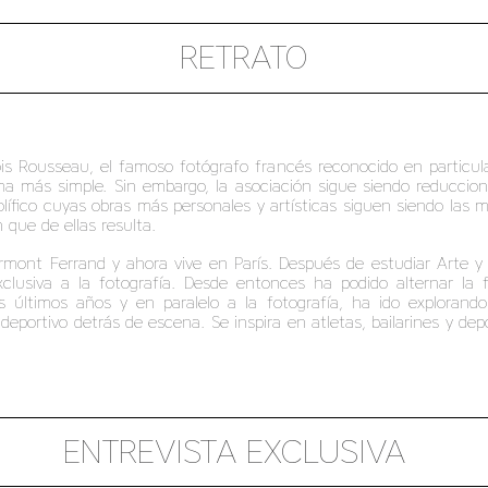
RETRATO
s Rousseau, el famoso fotógrafo francés reconocido en particular
a más simple. Sin embargo, la asociación sigue siendo reduccionist
rolífico cuyas obras más personales y artísticas siguen siendo las
 que de ellas resulta.
ermont Ferrand y ahora vive en París. Después de estudiar Arte 
clusiva a la fotografía. Desde entonces ha podido alternar la 
s últimos años y en paralelo a la fotografía, ha ido explorando
eportivo detrás de escena. Se inspira en atletas, bailarines y depo
ENTREVISTA EXCLUSIVA