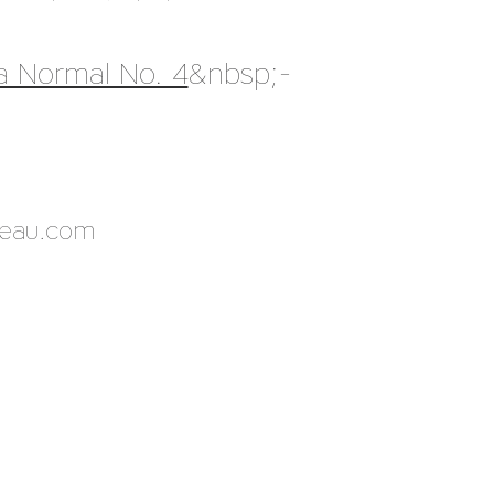
a Normal No. 4
&nbsp;-
seau.com