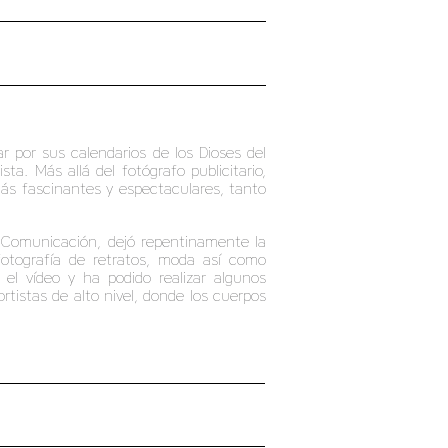
 por sus calendarios de los Dioses del
a. Más allá del fotógrafo publicitario,
 más fascinantes y espectaculares, tanto
y Comunicación, dejó repentinamente la
fotografía de retratos, moda así como
 el vídeo y ha podido realizar algunos
rtistas de alto nivel, donde los cuerpos