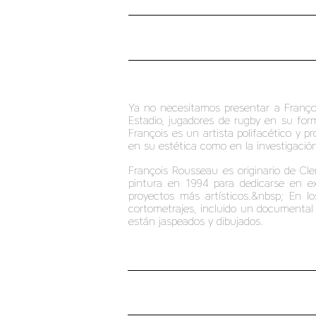
Ya no necesitamos presentar a Françoi
Estadio, jugadores de rugby en su form
François es un artista polifacético y p
en su estética como en la investigación
François Rousseau es originario de Cl
pintura en 1994 para dedicarse en ex
proyectos más artísticos.&nbsp; En lo
cortometrajes, incluido un documental d
están jaspeados y dibujados.