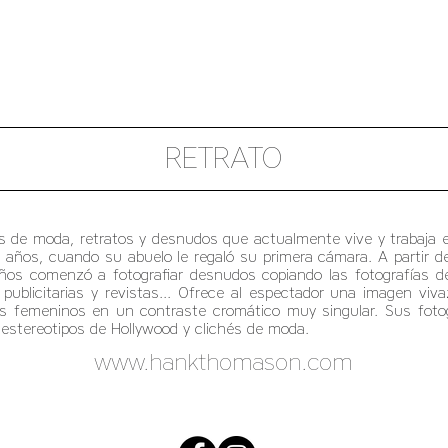
RETRATO
de moda, retratos y desnudos que actualmente vive y trabaja en
 años, cuando su abuelo le regaló su primera cámara. A partir d
 años comenzó a fotografiar desnudos copiando las fotografía
ublicitarias y revistas... Ofrece al espectador una imagen viva
pos femeninos en un contraste cromático muy singular. Sus fotog
estereotipos de Hollywood y clichés de moda.
www.hankthomason.com