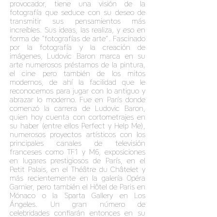
provocador, tiene una visión de la
fotografía que seduce con su deseo de
transmitir sus pensamientos más
increíbles. Sus ideas, las realiza, y eso en
forma de “fotografías de arte”. Fascinado
por la fotografía y la creación de
imágenes, Ludovic Baron marca en su
arte numerosos préstamos de la pintura,
el cine pero también de los mitos
modernos, de ahí la facilidad que le
reconocemos para jugar con lo antiguo y
abrazar lo moderno. Fue en París donde
comenzó la carrera de Ludovic Baron,
quien hoy cuenta con cortometrajes en
su haber (entre ellos Perfect y Help Me),
numerosos proyectos artísticos con los
principales canales de televisión
franceses como TF1 y M6, exposiciones
en lugares prestigiosos de París, en el
Petit Palais, en el Théâtre du Châtelet y
más recientemente en la galería Opéra
Garnier, pero también el Hôtel de Paris en
Mónaco o la Sparta Gallery en Los
Ángeles. Un gran número de
celebridades confiarán entonces en su