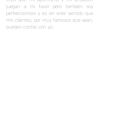
juegan a mi favor pero también soy
perfeccionista y es en este sentido que
mis clientes, por muy famosos que sean,
pueden contar con yo.
¿Puedes describir tu estilo, como lo haría
un buen amigo?
Cinemático y mágico, creo que estas son
las palabras adecuadas para describir mi
estilo.
Te describes más como artista que como
fotógrafo, ¿puedes explicar por qué?
¿Cuál es el proceso?
Primero tengo una idea, una reflexión
que escribo en un papel. Dibujo. Luego,
para convertirse en una &quot;foto-
arte&quot;, mi dibujo da lugar a muchas