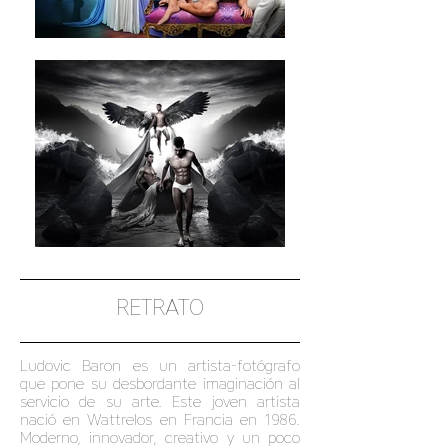
RETRATO
Ludovic Baron es un artista-fotógrafo
que pone su desbordante imaginación al
servicio de su arte. Este joven artista
nació en Wattrelos en Francia en 1986.
Moderno, innovador, creativo y un poco