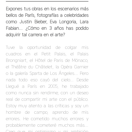
Expones tus obras en los escenarios más
bellos de París, fotografías a celebridades
como Justin Bieber, Eva Longoria, Lara
Fabian… ¿Cómo en 3 años has podido
adquirir tal carrera en el arte?
Tuve la oportunidad de colgar mis
cuadros en el Petit Palais, el Palais
Brongniart, el Hôtel de Paris de Mónaco,
el Théâtre du Châtelet, la Opéra Garnier
o la galería Sparta de Los Ángeles… Pero
nada todo eso cayó del cielo… Desde
Llegué a París en 2005, he trabajado
como nunca sin rendirme, con un deseo
real de compartir mi arte con el público.
Estoy muy atento a las críticas y soy un
hombre de campo, aprendo de mis
errores. He cometido muchos errores y
probablemente cometeré muchos más…
Creo que mi optimismo y mi ambición