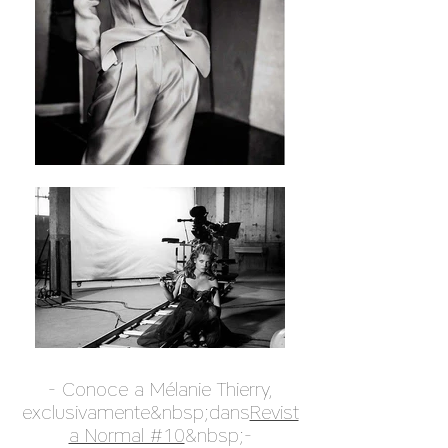
- Conoce a Mélanie Thierry,
exclusivamente&nbsp;dans
Revist
a Normal #10
&nbsp;-