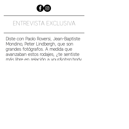
ENTREVISTA EXCLUSIVA
Diste con Paolo Roversi, Jean-Baptiste
Mondino, Peter Lindbergh, que son
grandes fotógrafos. A medida que
avanzaban estos rodajes, ¿te sentiste
más libre en relación a your&nbsp;body,
menos tímido?
Cuando era joven me divertía mucho
cuando tomaba fotos, me encantaba la
atención que me daban y sobre todo la
historia que se contaba. Crear una
historia, inventarla y luego seguirla es
algo que siempre me atrae. En
retrospectiva, creo que fueron solo esos
fotógrafos los que realmente ofrecieron
una historia y que la mayoría de las
veces tomé fotos que no decían mucho,
lo que genera cierto aburrimiento, cierta
resistencia. Lo que me gusta de Lou es