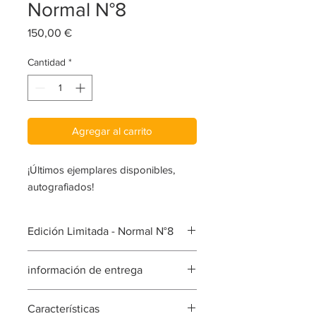
Normal N°8
Precio
150,00 €
Cantidad
*
Agregar al carrito
¡Últimos ejemplares disponibles,
autografiados!
Edición Limitada - Normal N°8
Con: Kristian Schuller, Sacha
información de entrega
Goldberger, Signe Vilstrup, Vijat
Mohindra, Peter Coulson, Kenneth
Entregable en 3 días hábiles
Willardt, Vincent Peters, Stefan Rappo,
Características
Para Dom-Tom, contacto