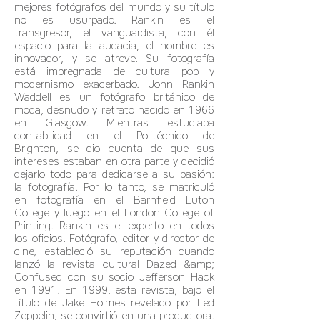
mejores fotógrafos del mundo y su título
no es usurpado. Rankin es el
transgresor, el vanguardista, con él
espacio para la audacia, el hombre es
innovador, y se atreve. Su fotografía
está impregnada de cultura pop y
modernismo exacerbado. John Rankin
Waddell es un fotógrafo británico de
moda, desnudo y retrato nacido en 1966
en Glasgow. Mientras estudiaba
contabilidad en el Politécnico de
Brighton, se dio cuenta de que sus
intereses estaban en otra parte y decidió
dejarlo todo para dedicarse a su pasión:
la fotografía. Por lo tanto, se matriculó
en fotografía en el Barnfield Luton
College y luego en el London College of
Printing. Rankin es el experto en todos
los oficios. Fotógrafo, editor y director de
cine, estableció su reputación cuando
lanzó la revista cultural Dazed &amp;
Confused con su socio Jefferson Hack
en 1991. En 1999, esta revista, bajo el
título de Jake Holmes revelado por Led
Zeppelin, se convirtió en una productora.