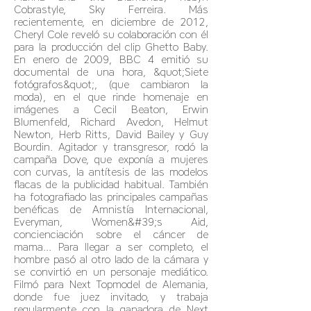
Cobrastyle, Sky Ferreira. Más
recientemente, en diciembre de 2012,
Cheryl Cole reveló su colaboración con él
para la producción del clip Ghetto Baby.
En enero de 2009, BBC 4 emitió su
documental de una hora, &quot;Siete
fotógrafos&quot;, (que cambiaron la
moda), en el que rinde homenaje en
imágenes a Cecil Beaton, Erwin
Blumenfeld, Richard Avedon, Helmut
Newton, Herb Ritts, David Bailey y Guy
Bourdin. Agitador y transgresor, rodó la
campaña Dove, que exponía a mujeres
con curvas, la antítesis de las modelos
flacas de la publicidad habitual. También
ha fotografiado las principales campañas
benéficas de Amnistía Internacional,
Everyman, Women&#39;s Aid,
concienciación sobre el cáncer de
mama... Para llegar a ser completo, el
hombre pasó al otro lado de la cámara y
se convirtió en un personaje mediático.
Filmó para Next Topmodel de Alemania,
donde fue juez invitado, y trabaja
regularmente con la ganadora de Next