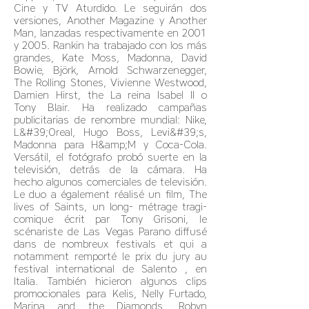
Cine y TV Aturdido. Le seguirán dos
versiones, Another Magazine y Another
Man, lanzadas respectivamente en 2001
y 2005. Rankin ha trabajado con los más
grandes, Kate Moss, Madonna, David
Bowie, Björk, Arnold Schwarzenegger,
The Rolling Stones, Vivienne Westwood,
Damien Hirst, the La reina Isabel II o
Tony Blair. Ha realizado campañas
publicitarias de renombre mundial: Nike,
L&#39;Oreal, Hugo Boss, Levi&#39;s,
Madonna para H&amp;M y Coca-Cola.
Versátil, el fotógrafo probó suerte en la
televisión, detrás de la cámara. Ha
hecho algunos comerciales de televisión.
Le duo a également réalisé un film, The
lives of Saints, un long- métrage tragi-
comique écrit par Tony Grisoni, le
scénariste de Las Vegas Parano diffusé
dans de nombreux festivals et qui a
notamment remporté le prix du jury au
festival international de Salento , en
Italia. También hicieron algunos clips
promocionales para Kelis, Nelly Furtado,
Marina and the Diamonds, Robyn