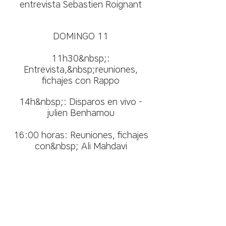
entrevista Sebastien Roignant
DOMINGO 11
11h30&nbsp;:
Entrevista,&nbsp;reuniones,
fichajes con Rappo
14h&nbsp;: Disparos en vivo -
julien Benhamou
16:00 horas: Reuniones, fichajes
con&nbsp; Ali Mahdavi
LUNES 12
13:00 – Neil Snape, rodaje en
directo (con Rebecca Bagnol)