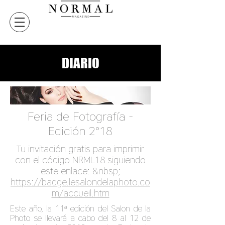
DIARIO
Feria de Fotografía -
Edición 2°18
Tu invitación gratis para imprimir
con el código NRML18 siguiendo
este enlace: &nbsp;
https://badge.lesalondelaphoto.co
m/accueil.htm
Este año, la 11ª edición del Salon de la
Photo se llevará a cabo del 8 al 12 de