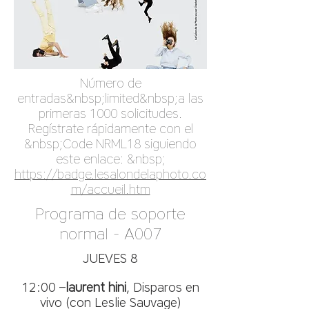
Número de
entradas&nbsp;limited&nbsp;a las
primeras 1000 solicitudes.
Regístrate rápidamente con el
&nbsp;Code NRML18 siguiendo
este enlace: &nbsp;
https://badge.lesalondelaphoto.co
m/accueil.htm
Programa de soporte
normal - A007
JUEVES 8
12:00 –
laurent hini
, Disparos en
vivo (con Leslie Sauvage)