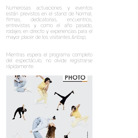
Numerosas actuaciones y eventos
están previstos en el stand de Normal,
firmas, dedicatorias, encuentros,
entrevistas y como el año pasado,
rodajes en directo y experiencias para el
mayor placer de los visitantes.&nbsp;
Mientras espera el programa completo
del espectáculo, no olvide registrarse
rápidamente.