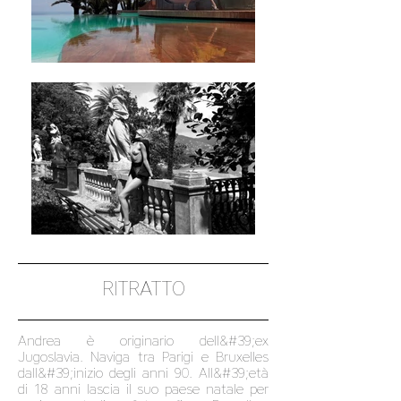
RITRATTO
Andrea è originario dell&#39;ex
Jugoslavia. Naviga tra Parigi e Bruxelles
dall&#39;inizio degli anni 90. All&#39;età
di 18 anni lascia il suo paese natale per