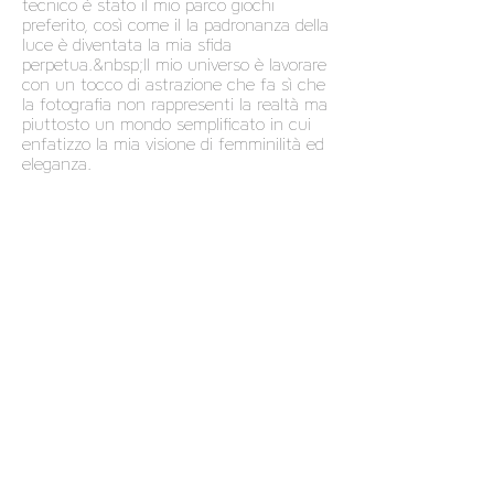
tecnico è stato il mio parco giochi
preferito, così come il la padronanza della
luce è diventata la mia sfida
perpetua.&nbsp;Il mio universo è lavorare
con un tocco di astrazione che fa sì che
la fotografia non rappresenti la realtà ma
piuttosto un mondo semplificato in cui
enfatizzo la mia visione di femminilità ed
eleganza.
- Qual è il tuo posto preferito per
scattare?
Poiché padroneggiare gli elementi che
circondano le mie immagini è
fondamentale, lo studio rimane il meno
rischioso. Il lavoro leggero è molto più
importante all&#39;interno di uno studio
e trovo che in questo caso abbia
perfettamente senso.&nbsp;Adoro
lavorare all&#39;aperto ma il tempo può
giocare un ruolo che a volte è
sorprendente. Alla fine è il risultato che
conta e per questo sono pronto a tutto!
- Come usi il nudo?