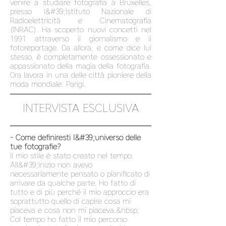
venire a studiare fotografia a Bruxelles,
presso l&#39;Istituto Nazionale di
Radioelettricità e Cinematografia
(INRAC). Ha scoperto nuovi concetti nel
1991 attraverso il giornalismo e il
fotoreportage. Da allora, e come dice lui
stesso, è completamente ossessionato e
appassionato della magia della fotografia.
Ora lavora in una delle città pioniere della
moda mondiale: Parigi.
INTERVISTA ESCLUSIVA
- Come definiresti l&#39;universo delle
tue fotografie?
Il mio stile è stato creato nel tempo.
All&#39;inizio non avevo
necessariamente pensato o pianificato di
arrivare da qualche parte. Ho fatto di
tutto e di più perché il mio approccio era
soprattutto quello di capire cosa mi
piaceva e cosa non mi piaceva.&nbsp;
Col tempo ho fatto il mio percorso