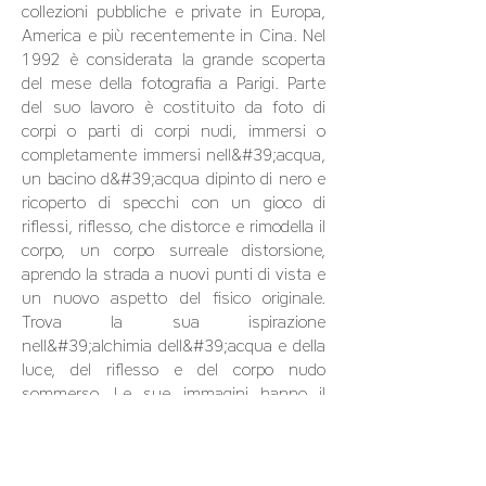
collezioni pubbliche e private in Europa,
America e più recentemente in Cina. Nel
1992 è considerata la grande scoperta
del mese della fotografia a Parigi. Parte
del suo lavoro è costituito da foto di
corpi o parti di corpi nudi, immersi o
completamente immersi nell&#39;acqua,
un bacino d&#39;acqua dipinto di nero e
ricoperto di specchi con un gioco di
riflessi, riflesso, che distorce e rimodella il
corpo, un corpo surreale distorsione,
aprendo la strada a nuovi punti di vista e
un nuovo aspetto del fisico originale.
Trova la sua ispirazione
nell&#39;alchimia dell&#39;acqua e della
luce, del riflesso e del corpo nudo
sommerso. Le sue immagini hanno il
potere di scioccare, sorprendere e
respingere. È tutta una poesia
metaforica sul corpo e sul volto, come