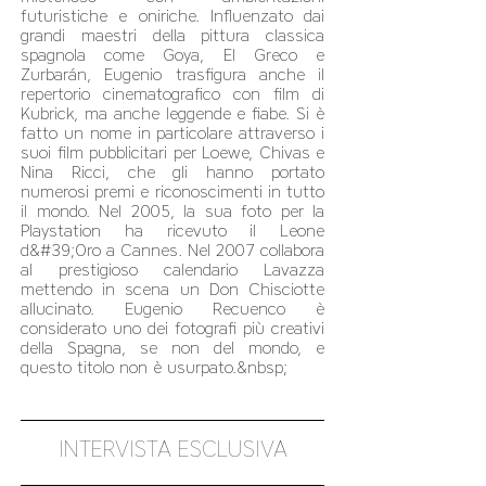
futuristiche e oniriche. Influenzato dai
grandi maestri della pittura classica
spagnola come Goya, El Greco e
Zurbarán, Eugenio trasfigura anche il
repertorio cinematografico con film di
Kubrick, ma anche leggende e fiabe. Si è
fatto un nome in particolare attraverso i
suoi film pubblicitari per Loewe, Chivas e
Nina Ricci, che gli hanno portato
numerosi premi e riconoscimenti in tutto
il mondo. Nel 2005, la sua foto per la
Playstation ha ricevuto il Leone
d&#39;Oro a Cannes. Nel 2007 collabora
al prestigioso calendario Lavazza
mettendo in scena un Don Chisciotte
allucinato. Eugenio Recuenco è
considerato uno dei fotografi più creativi
della Spagna, se non del mondo, e
questo titolo non è usurpato.&nbsp;
INTERVISTA ESCLUSIVA