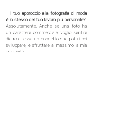
- Il tuo approccio alla fotografia di moda
è lo stesso del tuo lavoro più personale?
Assolutamente. Anche se una foto ha
un carattere commerciale, voglio sentire
dietro di essa un concetto che potrei poi
sviluppare, e sfruttare al massimo la mia
creatività.
- Cosa hai comprato con il tuo primo
grosso assegno?
La libertà di non fare più alcun lavoro!
- Quindi sei&nbsp; più un creatore?
Amo la fotografia, certo, ma vengo dal
mondo della pittura. In definitiva, la cosa
più importante per me è creare immagini.
Ho anche curato la direzione artistica
per l&#39;opera, i film e
l&#39;architettura è un argomento che