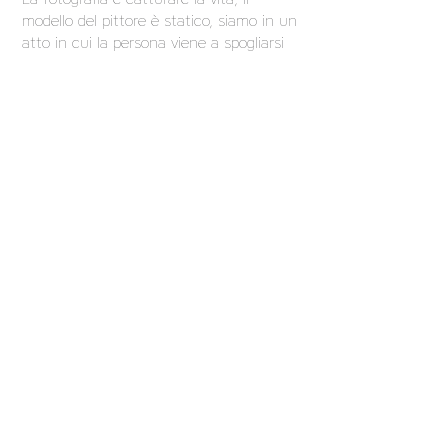
modello del pittore è statico, siamo in un
atto in cui la persona viene a spogliarsi
nuda, a spogliarsi in un luogo ben
preciso. A Lucien Freud o Francis Bacon
per citarne alcuni, i nudi sono stati
realizzati&nbsp;solo in un unico posto. Il
nudo in pittura è legato allo studio,
anche se c&#39;erano nudi fatti
all&#39;aperto. La maggior parte stava
modificando, proprio come Photoshop
oggi. Flandrin quando dipinse il suo nudo
&quot;Giovane uomo nudo seduto in riva
al mare&quot; lo fece nel suo studio a
Parigi e poi ricreò il mare dietro ma alla
fine è un trucco, il dipinto era il trucco.
Siamo annoiati con Photoshop ora,
&quot;è uno scandalo, stiamo facendo il
falso&quot;. Ma l&#39;antenato di
Photoshop è ancora la pittura a olio! Gli
artisti hanno sempre cercato di abbellire