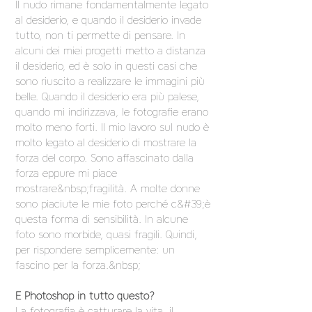
Il nudo rimane fondamentalmente legato
al desiderio, e quando il desiderio invade
tutto, non ti permette di pensare. In
alcuni dei miei progetti metto a distanza
il desiderio, ed è solo in questi casi che
sono riuscito a realizzare le immagini più
belle. Quando il desiderio era più palese,
quando mi indirizzava, le fotografie erano
molto meno forti. Il mio lavoro sul nudo è
molto legato al desiderio di mostrare la
forza del corpo. Sono affascinato dalla
forza eppure mi piace
mostrare&nbsp;fragilità. A molte donne
sono piaciute le mie foto perché c&#39;è
questa forma di sensibilità. In alcune
foto sono morbide, quasi fragili. Quindi,
per rispondere semplicemente: un
fascino per la forza.&nbsp;
E Photoshop in tutto questo?
La fotografia è catturare la vita, il