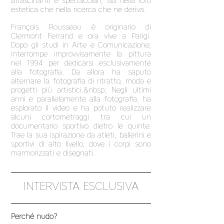
affascinanti e spettacolari, sia nella loro
estetica che nella ricerca che ne deriva.
François Rousseau è originario di
Clermont Ferrand e ora vive a Parigi.
Dopo gli studi in Arte e Comunicazione,
interrompe improvvisamente la pittura
nel 1994 per dedicarsi esclusivamente
alla fotografia. Da allora ha saputo
alternare la fotografia di ritratto, moda e
progetti più artistici.&nbsp; Negli ultimi
anni e parallelamente alla fotografia, ha
esplorato il video e ha potuto realizzare
alcuni cortometraggi tra cui un
documentario sportivo dietro le quinte.
Trae la sua ispirazione da atleti, ballerini e
sportivi di alto livello, dove i corpi sono
marmorizzati e disegnati.
INTERVISTA ESCLUSIVA
Perché nudo?