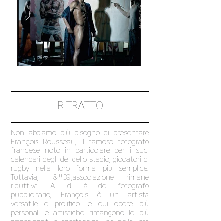
RITRATTO
Non abbiamo più bisogno di presentare
François Rousseau, il famoso fotografo
francese noto in particolare per i suoi
calendari degli dei dello stadio, giocatori di
rugby nella loro forma più semplice.
Tuttavia, l&#39;associazione rimane
riduttiva. Al di là del fotografo
pubblicitario, François è un artista
versatile e prolifico le cui opere più
personali e artistiche rimangono le più