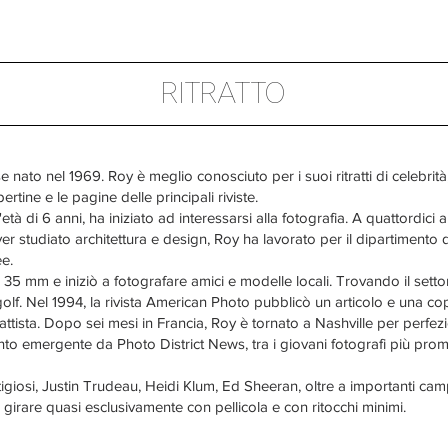
RITRATTO
to nel 1969. Roy è meglio conosciuto per i suoi ritratti di celebrità, atto
rtine e le pagine delle principali riviste.
 di 6 anni, ha iniziato ad interessarsi alla fotografia. A quattordici ann
r studiato architettura e design, Roy ha lavorato per il dipartimento d
e.
mm e iniziò a fotografare amici e modelle locali. Trovando il settore 
l golf. Nel 1994, la rivista American Photo pubblicò un articolo e una 
itrattista. Dopo sei mesi in Francia, Roy è tornato a Nashville per perfe
o emergente da Photo District News, tra i giovani fotografi più prome
restigiosi, Justin Trudeau, Heidi Klum, Ed Sheeran, oltre a importanti ca
girare quasi esclusivamente con pellicola e con ritocchi minimi.