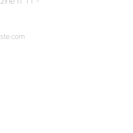
zine n°11
-
ste.com