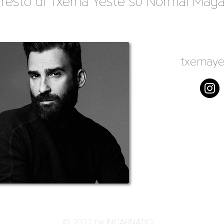
l resto di Txema Yeste su
Normal Maga
txemaye
© 2022 by INCARNATIO