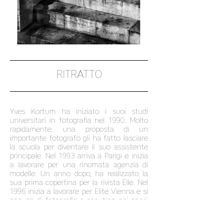
RITRATTO
Yves Kortum ha iniziato i suoi studi
universitari in fotografia nel 1990. Molto
rapidamente, una proposta di un
importante fotografo gli ha fatto lasciare
la scuola per diventare il suo assistente
principale. Nel 1993 arriva a Parigi e inizia
a lavorare per una rinomata agenzia di
modelle. Un anno dopo, ha realizzato la
sua prima copertina per la rivista Elle. Nel
1996 inizia a lavorare per Elite Vienna e si
occupa di fotografia e scouting nei paesi
dell&#39;Est Europa. Nel 2000 si
stabilisce in Lussemburgo, sua città