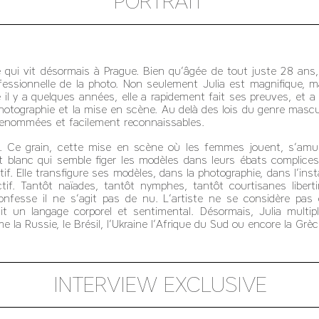
PORTRAIT
 qui vit désormais à Prague. Bien qu’âgée de tout juste 28 ans,
fessionnelle de la photo. Non seulement Julia est magnifique, ma
l y a quelques années, elle a rapidement fait ses preuves, et a 
otographie et la mise en scène. Au delà des lois du genre mascul
renommées et facilement reconnaissables.
. Ce grain, cette mise en scène où les femmes jouent, s’amus
et blanc qui semble figer les modèles dans leurs ébats complices
tif. Elle transfigure ses modèles, dans la photographie, dans l’in
ectif. Tantôt naïades, tantôt nymphes, tantôt courtisanes lib
onfesse il ne s’agit pas de nu. L’artiste ne se considère p
 un langage corporel et sentimental. Désormais, Julia multipl
 la Russie, le Brésil, l’Ukraine l’Afrique du Sud ou encore la Grèc
INTERVIEW EXCLUSIVE