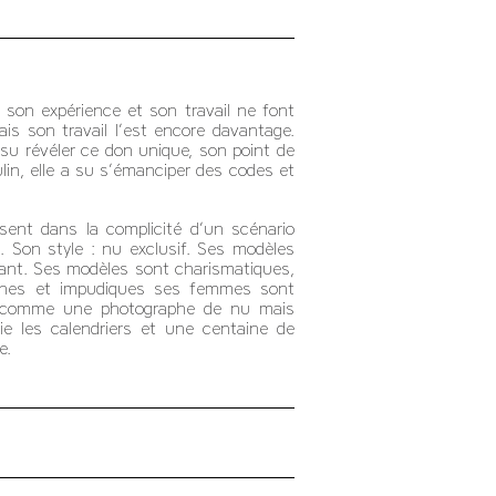
 son expérience et son travail ne font
is son travail l’est encore davantage.
su révéler ce don unique, son point de
in, elle a su s’émanciper des codes et
ent dans la complicité d’un scénario
. Son style : nu exclusif. Ses modèles
stant. Ses modèles sont charismatiques,
ertines et impudiques ses femmes sont
as comme une photographe de nu mais
ie les calendriers et une centaine de
e.