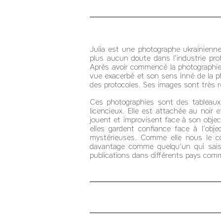
Julia est une photographe ukrainienne
plus aucun doute dans l’industrie pro
Après avoir commencé la photographie i
vue exacerbé et son sens inné de la ph
des protocoles. Ses images sont très 
Ces photographies sont des tableaux
licencieux. Elle est attachée au noir 
jouent et improvisent face à son objec
elles gardent confiance face à l’obj
mystérieuses. Comme elle nous le c
davantage comme quelqu’un qui saisit
publications dans différents pays comme