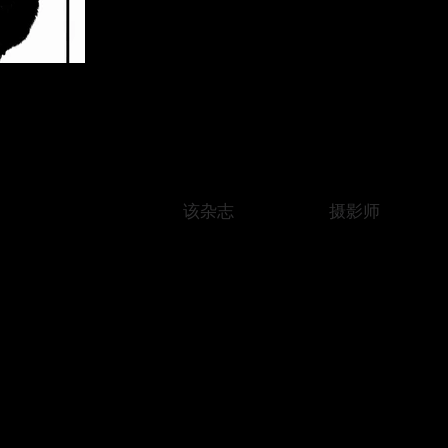
该杂志
摄影师