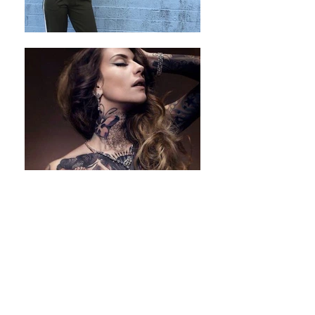
- Retrouvez Fanny Maurer, en
exclusivité dans
Normal Magazine
N°10
-