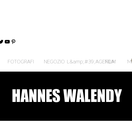
FOTOGRAFI
NEGOZIO
L&amp;#39;AGENDA
FILM
M
HANNES WALENDY