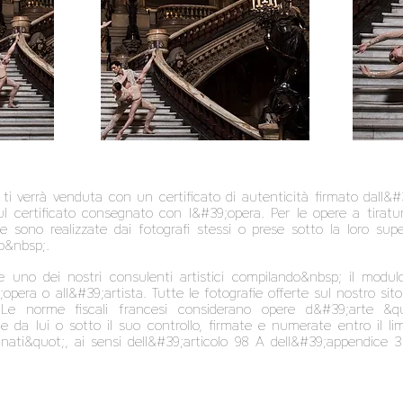
i verrà venduta con un certificato di autenticità firmato dall&#3
ul certificato consegnato con l&#39;opera. Per le opere a tirat
 sono realizzate dai fotografi stessi o prese sotto la loro supe
to&nbsp;.
e uno dei nostri consulenti artistici compilando&nbsp; il modul
opera o all&#39;artista. Tutte le fotografie offerte sul nostro sito
;Le norme fiscali francesi considerano opere d&#39;arte &quo
te da lui o sotto il suo controllo, firmate e numerate entro il limi
nati&quot;, ai sensi dell&#39;articolo 98 A dell&#39;appendice 3