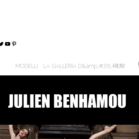
MODELLI
LA GALLERIA D&amp;#39;ARTE
FILM
JULIEN BENHAMOU