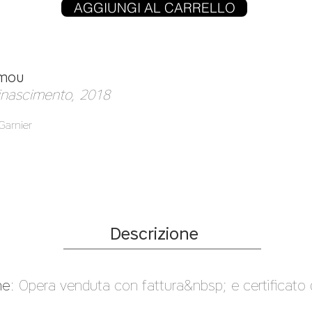
AGGIUNGI AL CARRELLO
amou
Rinascimento, 2018
Garnier
Descrizione
ne
: Opera venduta con fattura&nbsp; e certificato d