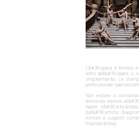
L&#39;opera è firmata e t
retro dell&#39;opera o s
singolarmente. Le stampe
professionale specializza
Non esitare a contattar
domanda relativa all&#39;
opere d&#39;arte.&nbsp
dall&#39;artista, disegna
formati e supporti combi
Imposte.&nbsp;