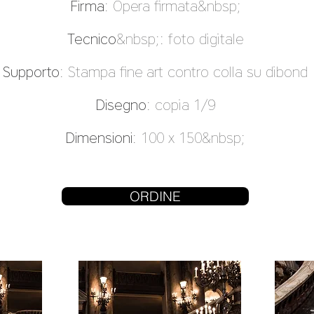
Firma
: Opera firmata&nbsp;
Tecnico
&nbsp;: foto digitale
Supporto
: Stampa fine art contro colla su dibond
Disegno
: copia 1/9
Dimensioni
: 100 x 150&nbsp;
ORDINE