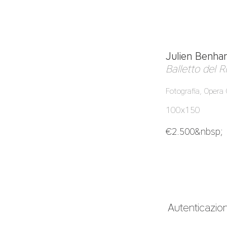
Julien Benh
Balletto del 
Fotografia, Opera 
100x150
€2.500&nbsp;
Autenticazio