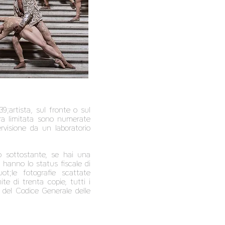
9;artista, sul fronte o sul
ura limitata sono numerate
rvisione da un laboratorio
o sottostante, se hai una
 hanno lo status fiscale di
t;le fotografie scattate
te di trenta copie, tutti i
 del Codice Generale delle