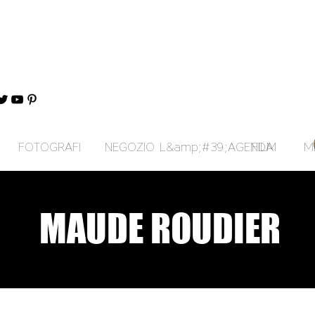
FOTOGRAFI
NEGOZIO
L&amp;#39;AGENDA
FILM
M
MAUDE ROUDIER