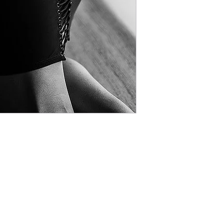
assorbendo l&#39;atmo
luce per scolpire al me
sensualità e dall&#39
pose sensuali, erotic
intensa e potente, i