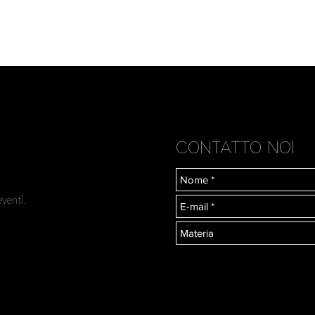
assistente per tre ann
l'apprendimento della
come lui stesso tiene 
sua prima fotografia d
la vuole semplice e ra
risalto i dettagli che 
luce, e quello che lui
fotografia".
CONTATTO NOI
eventi.