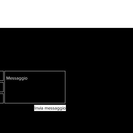
i. Ma è soprattutto la sua ricerca e
 materia che lo plasmano davvero,
a sottolineare. A 20 anni scatta la
i nudo femminile. La sua fotografia,
ffinata, cercando di mettere in
introduce nelle sue foto, i giochi di
 stesso chiama "il magnetismo della
Invia messaggio