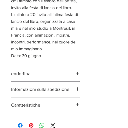
cm) firmato con il timbro dell artista,
invito alla festa di lancio del libro.
Limitato a 20 invito all intima festa di
lancio del libro, organizzata a casa
mia e nel mio studio a Montreuil, in
Francia, con animazioni, mostre,
incontri, performance, nel cuore del
mio immaginario.
Data: 30 giugno
endorfina
250 pagine, 24x34 cm,
Informazioni sulla spedizione
Spedizione: giugno 2022
Caratteristiche
P
er il francese Dom-Tom,si prega di
inviare una mail a
250 pagine, formato
redaction@incarnatio.fr
24x34cm,&nbsp;interior 170
gsm,&nbsp;