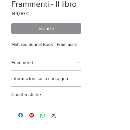
Frammenti - Il libro
Prezzo
149,00 €
Esaurito
Matthieu Sonnet Book - Frammenti
Frammenti
140 pagine, 24x34 cm,
Informazioni sulla consegna
Consegna entro 15 giorni lavorativi
Caratteristiche
Per DomToms, invia un'e-mail a
redaction@incarnatio.fr
140 pagine, formato
24x34cm, interieur 170 gsm,
Peso: 1,5 kg