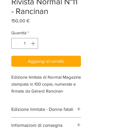
Rivista Normal N°11
- Rancinan
Prezzo
150,00 €
Quantità
*
Aggiungi al carrello
Edizione limitata di Normal Magazine
stampata in 100 copie, numerate e
firmate da Gérard Rancinan
Edizione limitata - Donne fatali
Con: David Bailey, Mariano Vivanco,
Informazioni di consegna
Nicolas Guerin, Stefan Rappo, Daniella