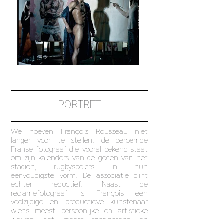
PORTRET
We hoeven François Rousseau niet
langer voor te stellen, de beroemde
Franse fotograaf die vooral bekend staat
om zijn kalenders van de goden van het
stadion, rugbyspelers in hun
eenvoudigste vorm. De associatie blijft
echter reductief. Naast de
reclamefotograaf is François een
veelzijdige en productieve kunstenaar
wiens meest persoonlijke en artistieke