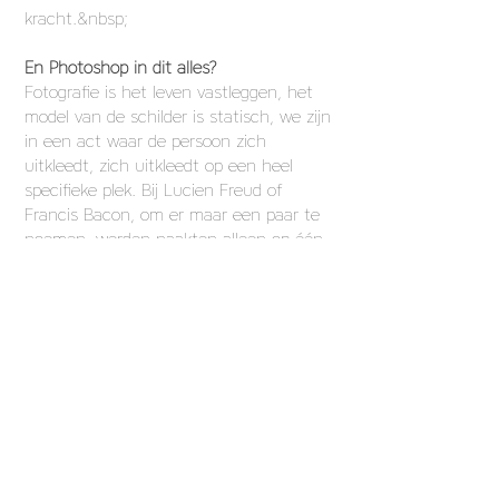
kracht.&nbsp;
En Photoshop in dit alles?
Fotografie is het leven vastleggen, het
model van de schilder is statisch, we zijn
in een act waar de persoon zich
uitkleedt, zich uitkleedt op een heel
specifieke plek. Bij Lucien Freud of
Francis Bacon, om er maar een paar te
noemen, werden naakten alleen op één
plek gemaakt. Het naakt in de
schilderkunst is verbonden met het
atelier, ook als er buiten naakten zijn
gemaakt. De meesten waren aan het
bewerken, net als Photoshop
tegenwoordig. Toen Flandrin zijn naakt
schilderde &quot;Jonge naakte man
zittend aan de rand van de zee&quot;
deed hij dat in zijn atelier in Parijs en
daarna herschepte hij de zee erachter,