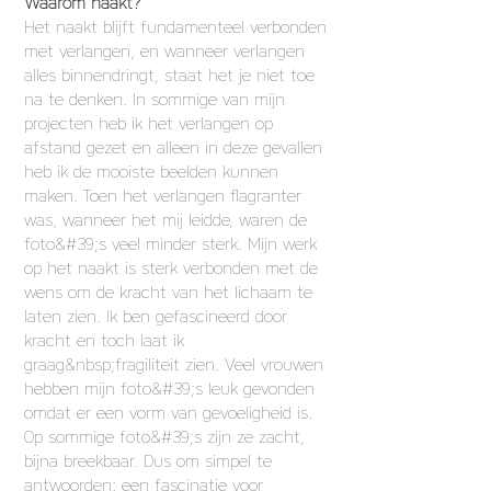
Waarom naakt?
Het naakt blijft fundamenteel verbonden
met verlangen, en wanneer verlangen
alles binnendringt, staat het je niet toe
na te denken. In sommige van mijn
projecten heb ik het verlangen op
afstand gezet en alleen in deze gevallen
heb ik de mooiste beelden kunnen
maken. Toen het verlangen flagranter
was, wanneer het mij leidde, waren de
foto&#39;s veel minder sterk. Mijn werk
op het naakt is sterk verbonden met de
wens om de kracht van het lichaam te
laten zien. Ik ben gefascineerd door
kracht en toch laat ik
graag&nbsp;fragiliteit zien. Veel vrouwen
hebben mijn foto&#39;s leuk gevonden
omdat er een vorm van gevoeligheid is.
Op sommige foto&#39;s zijn ze zacht,
bijna breekbaar. Dus om simpel te
antwoorden: een fascinatie voor