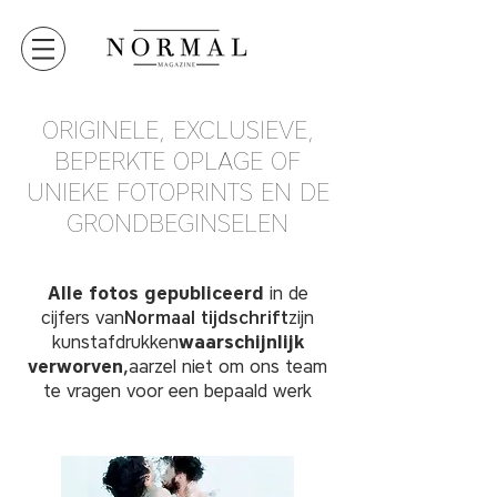
ORIGINELE, EXCLUSIEVE,
BEPERKTE OPLAGE OF
UNIEKE FOTOPRINTS EN DE
GRONDBEGINSELEN
Alle fotos gepubliceerd
in de
cijfers van
Normaal tijdschrift
zijn
kunstafdrukken
waarschijnlijk
verworven
,
aarzel niet om ons team
te vragen voor een bepaald werk