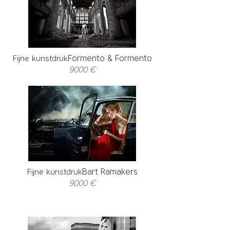
Formento & Formento
Fijne kunstdruk
9000 €
Bart Ramakers
Fijne kunstdruk
9000 €