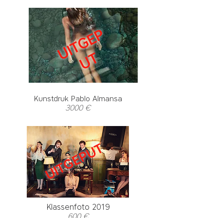
U
I
T
G
E
P
U
T
Kunstdruk Pablo Almansa
3000 €
UITGEPUT
Klassenfoto 2019
600 €