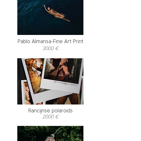
Pablo Almansa-Fine Art Print
3000 €
Rancijnse polaroids
2000 €