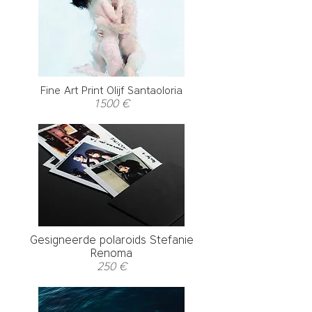
Fine Art Print Olijf Santaoloria
1500 €
Gesigneerde polaroids Stefanie
Renoma
250 €