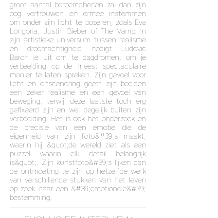
groot aantal beroemdheden zal dan zijn
oog vertrouwen en ermee instemmen
om onder zijn licht te poseren, zoals Eva
Longoria, Justin Bieber of The Vamp. In
zijn artistieke universum tussen realisme
en droomachtigheid nodigt Ludovic
Baron je uit om te dagdromen, om je
verbeelding op de meest spectaculaire
manier te laten spreken. Zijn gevoel voor
licht en enscenering geeft zijn beelden
een zeker realisme en een gevoel van
beweging, terwijl deze laatste toch erg
gefixeerd zijn en wel degelijk buiten zijn
verbeelding. Het is ook het onderzoek en
de precisie van een emotie die de
eigenheid van zijn foto&#39;s maakt,
waarin hij &quot;de wereld ziet als een
puzzel waarin elk detail belangrijk
is&quot;. Zijn kunstfoto&#39;s lijken dan
de ontmoeting te zijn op hetzelfde werk
van verschillende stukken van het leven
op zoek naar een &#39;emotionele&#39;
bestemming.