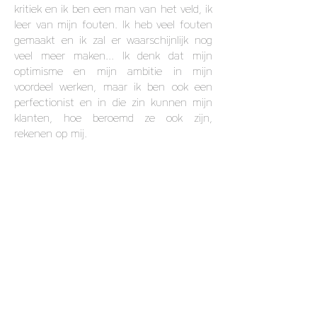
kritiek en ik ben een man van het veld, ik
leer van mijn fouten. Ik heb veel fouten
gemaakt en ik zal er waarschijnlijk nog
veel meer maken... Ik denk dat mijn
optimisme en mijn ambitie in mijn
voordeel werken, maar ik ben ook een
perfectionist en in die zin kunnen mijn
klanten, hoe beroemd ze ook zijn,
rekenen op mij.
Kun je je stijl omschrijven, zoals een
goede vriend zou doen?
Filmisch en magisch, ik denk dat dit de
juiste woorden zijn om mijn stijl te
omschrijven.
Je beschrijft jezelf meer als kunstenaar
dan als fotograaf, kun je uitleggen
waarom? Wat is het proces?