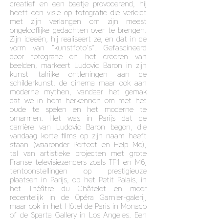
creatief en een beetje provocerend, hij
heeft een visie op fotografie die verleidt
met zijn verlangen om zijn meest
ongelooflijke gedachten over te brengen.
Zijn ideeën, hij realiseert ze, en dat in de
vorm van “kunstfoto’s”. Gefascineerd
door fotografie en het creëren van
beelden, markeert Ludovic Baron in zijn
kunst talrijke ontleningen aan de
schilderkunst, de cinema maar ook aan
moderne mythen, vandaar het gemak
dat we in hem herkennen om met het
oude te spelen en het moderne te
omarmen. Het was in Parijs dat de
carrière van Ludovic Baron begon, die
vandaag korte films op zijn naam heeft
staan (waaronder Perfect en Help Me),
tal van artistieke projecten met grote
Franse televisiezenders zoals TF1 en M6,
tentoonstellingen op prestigieuze
plaatsen in Parijs, op het Petit Palais, in
het Théâtre du Châtelet en meer
recentelijk in de Opéra Garnier-galerij,
maar ook in het Hôtel de Paris in Monaco
of de Sparta Gallery in Los Angeles. Een