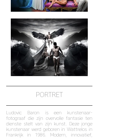
PORTRET
Ludovic Baron is een kunstenaar-
fotograaf die zijn overvolle fantasie ten
dienste stelt van zijn kunst. Deze jonge
kunstenaar werd geboren in Wattrelos in
Frankrijk in 1986. Modern, innovatief,