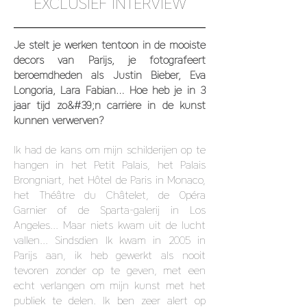
EXCLUSIEF INTERVIEW
Je stelt je werken tentoon in de mooiste
decors van Parijs, je fotografeert
beroemdheden als Justin Bieber, Eva
Longoria, Lara Fabian… Hoe heb je in 3
jaar tijd zo&#39;n carrière in de kunst
kunnen verwerven?
Ik had de kans om mijn schilderijen op te
hangen in het Petit Palais, het Palais
Brongniart, het Hôtel de Paris in Monaco,
het Théâtre du Châtelet, de Opéra
Garnier of de Sparta-galerij in Los
Angeles... Maar niets kwam uit de lucht
vallen... Sindsdien Ik kwam in 2005 in
Parijs aan, ik heb gewerkt als nooit
tevoren zonder op te geven, met een
echt verlangen om mijn kunst met het
publiek te delen. Ik ben zeer alert op