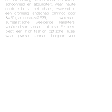
schoonheid en absurditeit, waar haute
couture botst met chaos, zwevend in
een dromerig landschap, omringd door
&#39;glamoureuze&#39; werelden,
surrealistische weelderige karakters,
variërend van subliem tot bizar. Elk beeld
biedt een high-fashion optische illusie,
waar geweien kunnen doorgaan voor
hangende doeken, linten in vogels
veranderen en de zeeën hun deuren
openen voor kleine mannen,
neergestreken op de hoogste top van de
golven. .
Deze foto&#39;s zijn over de hele wereld
gemaakt, van Franse kastelen tot
klassieke Engelse herenhuizen. Veel van
de stukken zijn geïnspireerd op klassieke
kunstwerken uit de 16e eeuw en duwen
ze opzij om een moderne nieuwe wereld
te bieden. Dieren, vogels, zeeën en
schepen combineren het nieuwe en het
oude; het samensmelten van moderne
mode met invloeden van weleer.