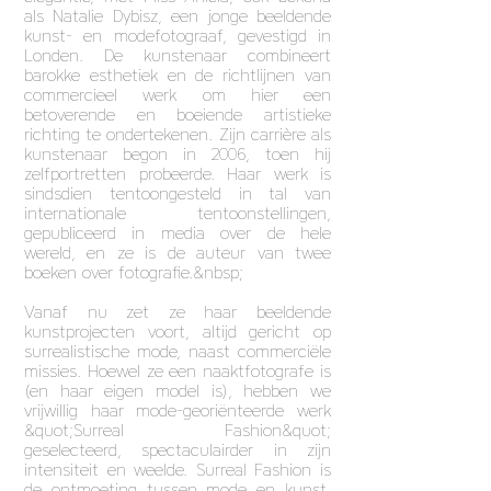
als Natalie Dybisz, een jonge beeldende
kunst- en modefotograaf, gevestigd in
Londen. De kunstenaar combineert
barokke esthetiek en de richtlijnen van
commercieel werk om hier een
betoverende en boeiende artistieke
richting te ondertekenen. Zijn carrière als
kunstenaar begon in 2006, toen hij
zelfportretten probeerde. Haar werk is
sindsdien tentoongesteld in tal van
internationale tentoonstellingen,
gepubliceerd in media over de hele
wereld, en ze is de auteur van twee
boeken over fotografie.&nbsp;
Vanaf nu zet ze haar beeldende
kunstprojecten voort, altijd gericht op
surrealistische mode, naast commerciële
missies. Hoewel ze een naaktfotografe is
(en haar eigen model is), hebben we
vrijwillig haar mode-georiënteerde werk
&quot;Surreal Fashion&quot;
geselecteerd, spectaculairder in zijn
intensiteit en weelde. Surreal Fashion is
de ontmoeting tussen mode en kunst,