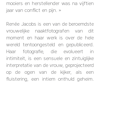
mooiers en herstellender was na vijftien
jaar van conflict en pijn. »
Renée Jacobs is een van de beroemdste
vrouwelijke naaktfotografen van dit
moment en haar werk is over de hele
wereld tentoongesteld en gepubliceerd.
Haar fotografie, die evolueert in
intimiteit, is een sensuele en zintuiglijke
interpretatie van de vrouw, geprojecteerd
op de ogen van de kijker, als een
fluistering, een intiem onthuld geheim.
Een wereld in zwart-wit, voorbij alle
erotische vulgariteit, een dromerige reis
gemaakt van fantasieën, verlangen, het
ontketenen van passies. Soms voyeur,
soms exhibitionistisch, de vrouw
beweegt zich in een natuurlijke
omgeving, gaat naar buiten, laat zichzelf
zien, exposeert zichzelf en roept in de