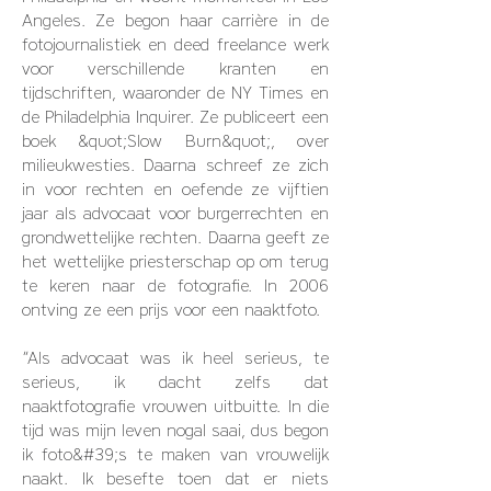
Angeles. Ze begon haar carrière in de
fotojournalistiek en deed freelance werk
voor verschillende kranten en
tijdschriften, waaronder de NY Times en
de Philadelphia Inquirer. Ze publiceert een
boek &quot;Slow Burn&quot;, over
milieukwesties. Daarna schreef ze zich
in voor rechten en oefende ze vijftien
jaar als advocaat voor burgerrechten en
grondwettelijke rechten. Daarna geeft ze
het wettelijke priesterschap op om terug
te keren naar de fotografie. In 2006
ontving ze een prijs voor een naaktfoto.
“Als advocaat was ik heel serieus, te
serieus, ik dacht zelfs dat
naaktfotografie vrouwen uitbuitte. In die
tijd was mijn leven nogal saai, dus begon
ik foto&#39;s te maken van vrouwelijk
naakt. Ik besefte toen dat er niets