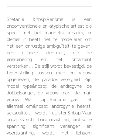
Stefanie &nbsp;Renoma is een
onconventionele en atypische artiest die
speelt met het mannelijk lichaam, er
plezier in heeft het te modelleren om
het een onrustige ambiguïteit te geven,
een dubbele identiteit, die de
enscenering en het ornament
versterken. . De stijl wordt bevestigd, de
tegenstelling tussen man en vrouw
opgeheven, de paradox verergerd. Zijn
model type&nbsp;: de androgyne, de
dubbelganger, de vrouw man, de man
vrouw. Want bij Renoma gaat het
allemaal om&nbsp;: androgynie heerst,
seksualiteit wordt duister.&nbsp;Maar
ondanks schijnbare naaktheid, erotische
spanning, significant verlangen en
voortplanting, wordt het lichaam