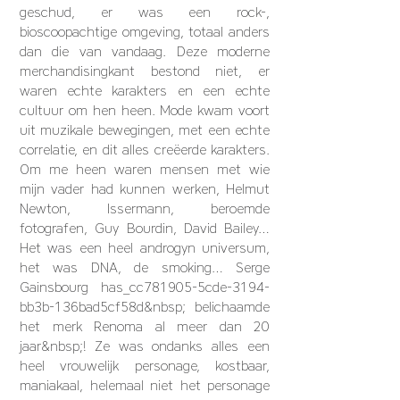
geschud, er was een rock-,
bioscoopachtige omgeving, totaal anders
dan die van vandaag. Deze moderne
merchandisingkant bestond niet, er
waren echte karakters en een echte
cultuur om hen heen. Mode kwam voort
uit muzikale bewegingen, met een echte
correlatie, en dit alles creëerde karakters.
Om me heen waren mensen met wie
mijn vader had kunnen werken, Helmut
Newton, Issermann, beroemde
fotografen, Guy Bourdin, David Bailey…
Het was een heel androgyn universum,
het was DNA, de smoking… Serge
Gainsbourg has_cc781905-5cde-3194-
bb3b-136bad5cf58d&nbsp; belichaamde
het merk Renoma al meer dan 20
jaar&nbsp;! Ze was ondanks alles een
heel vrouwelijk personage, kostbaar,
maniakaal, helemaal niet het personage