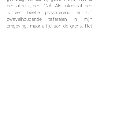
een afdruk, een DNA. Als fotograaf ben
ik een beetje provocerend, er zijn
zwavelhoudende taferelen in mijn
omgeving, maar altijd aan de grens. Het
idee is om de interesse van de
toeschouwer te wekken, die volgens zijn
analyse, zijn ervaring, zijn verlangen,
verschillende interpretaties zal
ontwikkelen. Het gaat er dus niet om de
toeschouwer in een beeld op te sluiten,
maar een perspectief te openen. Een
beeld is iets vasts, je past erin of niet, je
vindt het leuk of je vindt het niet leuk. Ik
beweer niet dat ik een fotograaf ben, ik
heb niet de vaardigheden van iemand die
al 20 jaar foto&#39;s maakt&nbsp;! Ik
vertel graag beelden, ik bouw graag
elementen, daarom zijn er terugkerende
elementen omdat we echte verbanden
smeden. Er is chemie of niet wanneer ik