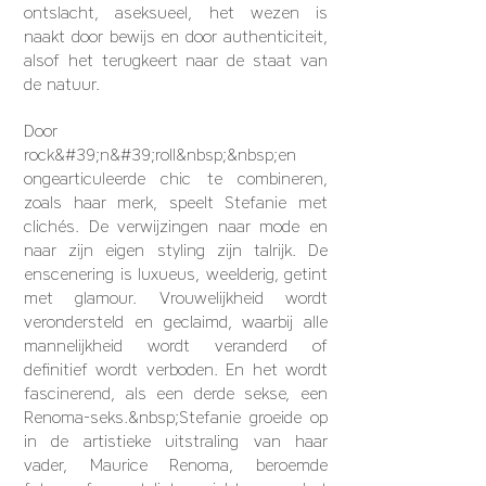
ontslacht, aseksueel, het wezen is
naakt door bewijs en door authenticiteit,
alsof het terugkeert naar de staat van
de natuur.
Door
rock&#39;n&#39;roll&nbsp;&nbsp;en
ongearticuleerde chic te combineren,
zoals haar merk, speelt Stefanie met
clichés. De verwijzingen naar mode en
naar zijn eigen styling zijn talrijk. De
enscenering is luxueus, weelderig, getint
met glamour. Vrouwelijkheid wordt
verondersteld en geclaimd, waarbij alle
mannelijkheid wordt veranderd of
definitief wordt verboden. En het wordt
fascinerend, als een derde sekse, een
Renoma-seks.&nbsp;Stefanie groeide op
in de artistieke uitstraling van haar
vader, Maurice Renoma, beroemde