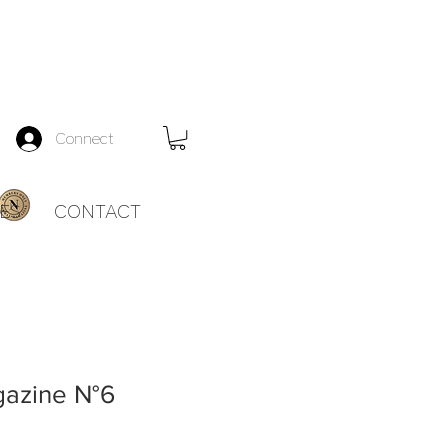
Connect
ES
CONTACT
azine N°6