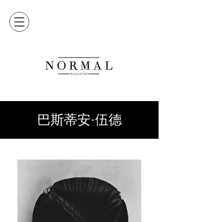
巴斯蒂安·伍德