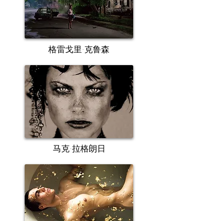
格雷戈里·克鲁森
马克·拉格朗日