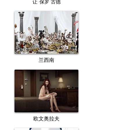
让-保罗·古德
兰西南
欧文奥拉夫