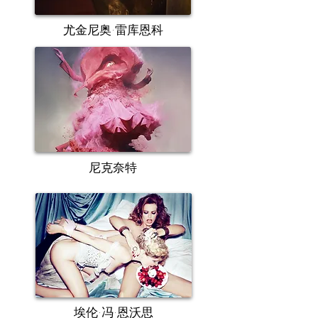
尤金尼奥·雷库恩科
尼克奈特
埃伦·冯·恩沃思