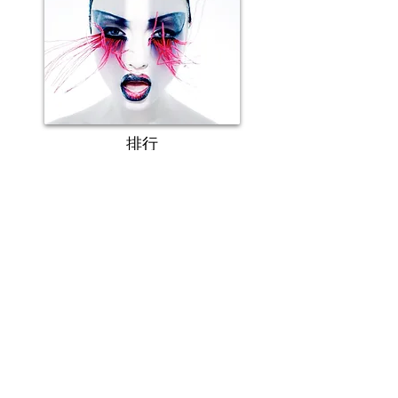
排行
托尼·凯利