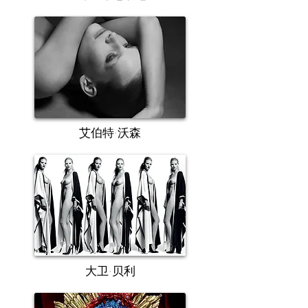
艾伯特·沃森
大卫·贝利